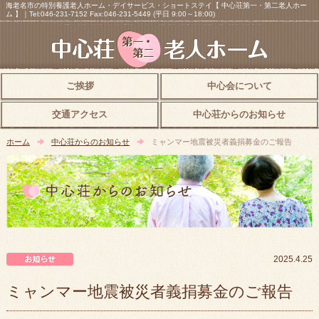
海老名市の特別養護老人ホーム・デイサービス・ショートステイ【 中心荘第一・第二老人ホー
ム 】｜Tel:046-231-7152 Fax:046-231-5449 (平日 9:00～18:00)
ご挨拶
中心会について
交通アクセス
中心荘からのお知らせ
ホーム
中心荘からのお知らせ
ミャンマー地震被災者義捐募金のご報告
中心荘からのお知らせ
2025.4.25
ミャンマー地震被災者義捐募金のご報告