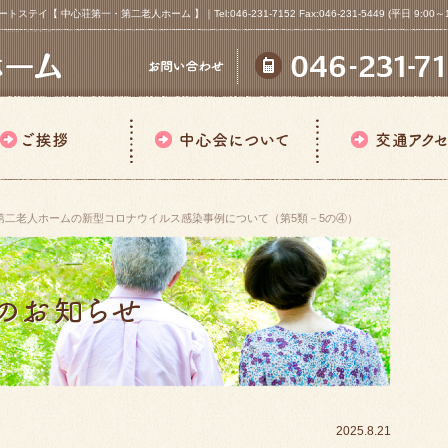
心荘第一・第二老人ホーム 】｜Tel:046-231-7152 Fax:046-231-5449 (平日 9:00～18
第二老人ホームの新型コロナウイルス感染事例について（第5類－5の④）
2025.8.21