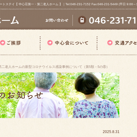
心荘第一・第二老人ホーム 】｜Tel:046-231-7152 Fax:046-231-5449 (平日 9:00～18
第二老人ホームの新型コロナウイルス感染事例について（第5類－5の⑧）
2025.8.31