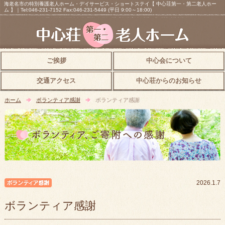
海老名市の特別養護老人ホーム・デイサービス・ショートステイ【 中心荘第一・第二老人ホー
ム 】｜Tel:046-231-7152 Fax:046-231-5449 (平日 9:00～18:00)
ご挨拶
中心会について
交通アクセス
中心荘からのお知らせ
ホーム
ボランティア感謝
ボランティア感謝
ボランティア感謝
2026.1.7
ボランティア感謝