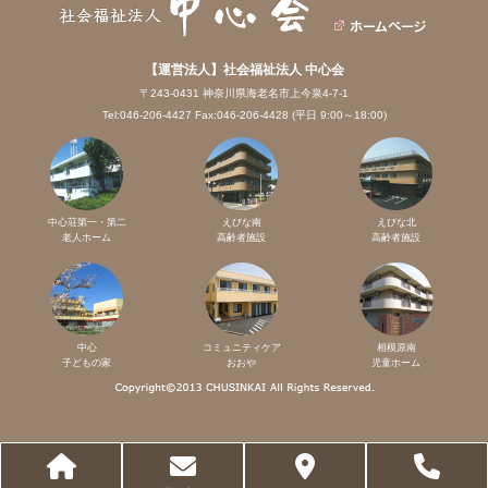
【運営法人】社会福祉法人 中心会
〒243-0431 神奈川県海老名市上今泉4-7-1
Tel:046-206-4427 Fax:046-206-4428 (平日 9:00～18:00)
中心荘第一・第二
えびな南
えびな北
老人ホーム
高齢者施設
高齢者施設
中心
コミュニティケア
相模原南
子どもの家
おおや
児童ホーム