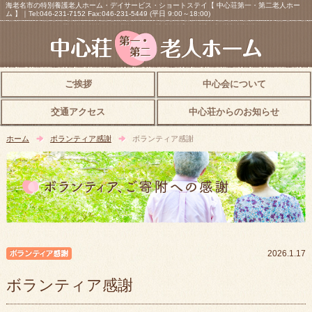
海老名市の特別養護老人ホーム・デイサービス・ショートステイ【 中心荘第一・第二老人ホー
ム 】｜Tel:046-231-7152 Fax:046-231-5449 (平日 9:00～18:00)
ご挨拶
中心会について
交通アクセス
中心荘からのお知らせ
ホーム
ボランティア感謝
ボランティア感謝
ボランティア感謝
2026.1.17
ボランティア感謝