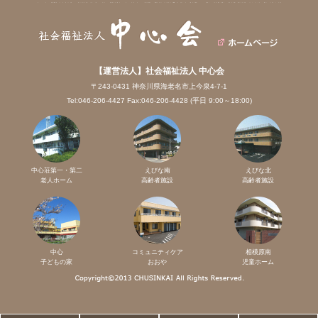
【運営法人】社会福祉法人 中心会
〒243-0431 神奈川県海老名市上今泉4-7-1
Tel:046-206-4427 Fax:046-206-4428 (平日 9:00～18:00)
中心荘第一・第二
えびな南
えびな北
老人ホーム
高齢者施設
高齢者施設
中心
コミュニティケア
相模原南
子どもの家
おおや
児童ホーム