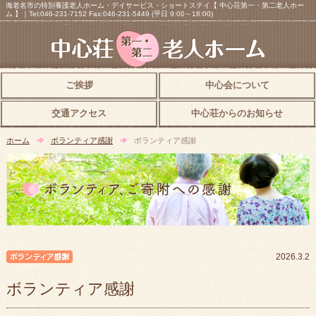
海老名市の特別養護老人ホーム・デイサービス・ショートステイ【 中心荘第一・第二老人ホー
ム 】｜Tel:046-231-7152 Fax:046-231-5449 (平日 9:00～18:00)
ご挨拶
中心会について
交通アクセス
中心荘からのお知らせ
ホーム
ボランティア感謝
ボランティア感謝
ボランティア感謝
2026.3.2
ボランティア感謝