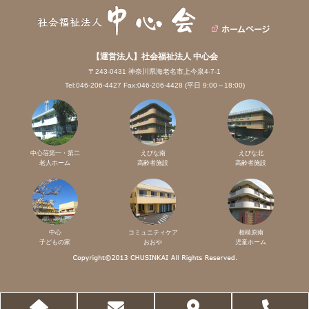
【運営法人】社会福祉法人 中心会
〒243-0431 神奈川県海老名市上今泉4-7-1
Tel:046-206-4427 Fax:046-206-4428 (平日 9:00～18:00)
中心荘第一・第二
えびな南
えびな北
老人ホーム
高齢者施設
高齢者施設
中心
コミュニティケア
相模原南
子どもの家
おおや
児童ホーム