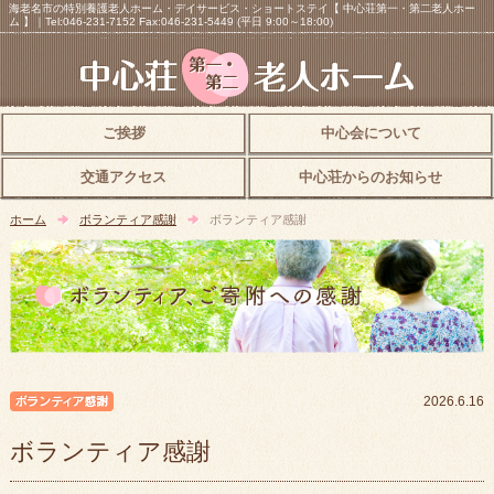
海老名市の特別養護老人ホーム・デイサービス・ショートステイ【 中心荘第一・第二老人ホー
ム 】｜Tel:046-231-7152 Fax:046-231-5449 (平日 9:00～18:00)
ご挨拶
中心会について
交通アクセス
中心荘からのお知らせ
ホーム
ボランティア感謝
ボランティア感謝
ボランティア感謝
2026.6.16
ボランティア感謝