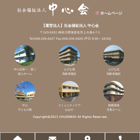
【運営法人】社会福祉法人 中心会
〒243-0431 神奈川県海老名市上今泉4-7-1
Tel:046-206-4427 Fax:046-206-4428 (平日 9:00～18:00)
中心荘第一・第二
えびな南
えびな北
老人ホーム
高齢者施設
高齢者施設
中心
コミュニティケア
相模原南
子どもの家
おおや
児童ホーム