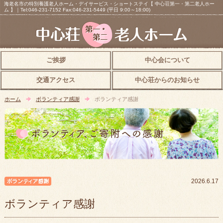
海老名市の特別養護老人ホーム・デイサービス・ショートステイ【 中心荘第一・第二老人ホー
ム 】｜Tel:046-231-7152 Fax:046-231-5449 (平日 9:00～18:00)
ご挨拶
中心会について
交通アクセス
中心荘からのお知らせ
ホーム
ボランティア感謝
ボランティア感謝
ボランティア感謝
2026.6.17
ボランティア感謝