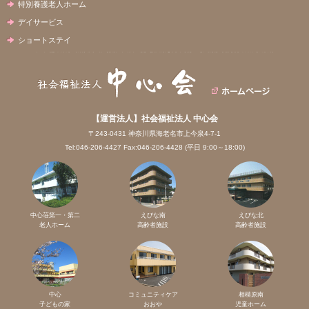
特別養護老人ホーム
デイサービス
ショートステイ
【運営法人】社会福祉法人 中心会
〒243-0431 神奈川県海老名市上今泉4-7-1
Tel:046-206-4427 Fax:046-206-4428 (平日 9:00～18:00)
中心荘第一・第二
えびな南
えびな北
老人ホーム
高齢者施設
高齢者施設
中心
コミュニティケア
相模原南
子どもの家
おおや
児童ホーム