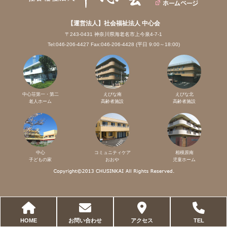
【運営法人】社会福祉法人 中心会
〒243-0431 神奈川県海老名市上今泉4-7-1
Tel:046-206-4427 Fax:046-206-4428 (平日 9:00～18:00)
中心荘第一・第二
えびな南
えびな北
老人ホーム
高齢者施設
高齢者施設
中心
コミュニティケア
相模原南
子どもの家
おおや
児童ホーム
HOME
お問い合わせ
アクセス
TEL