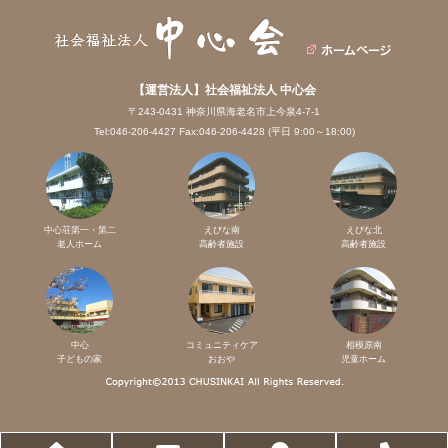
【運営法人】社会福祉法人 中心会
〒243-0431 神奈川県海老名市上今泉4-7-1
Tel:046-206-4427 Fax:046-206-4428 (平日 9:00～18:00)
中心荘第一・第二
えびな南
えびな北
老人ホーム
高齢者施設
高齢者施設
中心
コミュニティケア
相模原南
子どもの家
おおや
児童ホーム