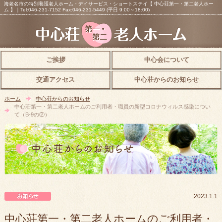
海老名市の特別養護老人ホーム・デイサービス・ショートステイ【 中心荘第一・第二老人ホー
ム 】｜Tel:046-231-7152 Fax:046-231-5449 (平日 9:00～18:00)
ご挨拶
中心会について
交通アクセス
中心荘からのお知らせ
ホーム
中心荘からのお知らせ
中心荘第一・第二老人ホームのご利用者・職員の新型コロナウィルス感染につい
て（B-9の②）
中心荘からのお知らせ
2023.1.1
中心荘第一・第二老人ホームのご利用者・