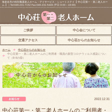
海老名市の特別養護老人ホーム・デイサービス・ショートステイ【 中心荘第一・第二老人ホー
ム 】｜Tel:046-231-7152 Fax:046-231-5449 (平日 9:00～18:00)
ご挨拶
中心会について
交通アクセス
中心荘からのお知らせ
ホーム
中心荘からのお知らせ
中心荘第一・第二老人ホームのご利用者・職員の新型コロナウィルス感染につい
て（B-8の⑬）
中心荘からのお知らせ
2022.12.31
中心荘第一・第二老人ホームのご利用者・