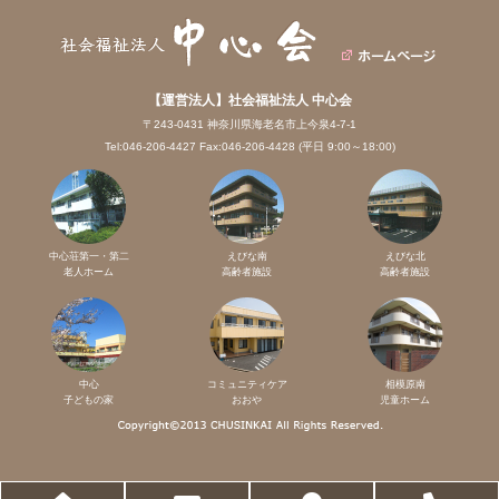
【運営法人】社会福祉法人 中心会
〒243-0431 神奈川県海老名市上今泉4-7-1
Tel:046-206-4427 Fax:046-206-4428 (平日 9:00～18:00)
中心荘第一・第二
えびな南
えびな北
老人ホーム
高齢者施設
高齢者施設
中心
コミュニティケア
相模原南
子どもの家
おおや
児童ホーム