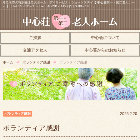
海老名市の特別養護老人ホーム・デイサービス・ショートステイ【 中心荘第一・第二老人ホー
ム 】｜Tel:046-231-7152 Fax:046-231-5449 (平日 9:00～18:00)
ご挨拶
中心会について
交通アクセス
中心荘からのお知らせ
ホーム
ボランティア感謝
ボランティア感謝
ボランティア感謝
2025.2.20
ボランティア感謝