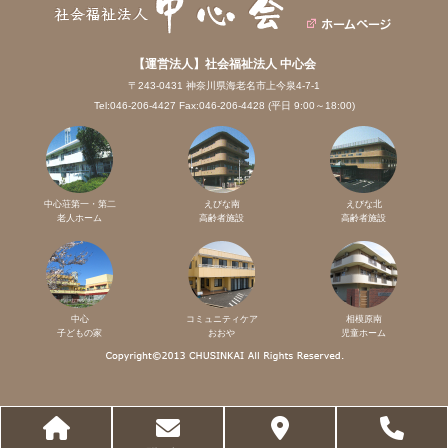
【運営法人】社会福祉法人 中心会
〒243-0431 神奈川県海老名市上今泉4-7-1
Tel:046-206-4427 Fax:046-206-4428 (平日 9:00～18:00)
中心荘第一・第二
えびな南
えびな北
老人ホーム
高齢者施設
高齢者施設
中心
コミュニティケア
相模原南
子どもの家
おおや
児童ホーム