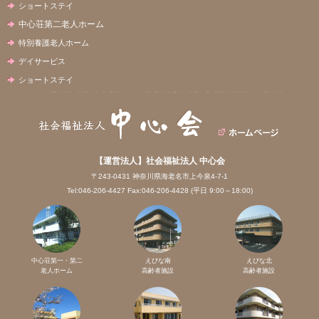
ショートステイ
中心荘第二老人ホーム
特別養護老人ホーム
デイサービス
ショートステイ
【運営法人】社会福祉法人 中心会
〒243-0431 神奈川県海老名市上今泉4-7-1
Tel:046-206-4427 Fax:046-206-4428 (平日 9:00～18:00)
中心荘第一・第二
えびな南
えびな北
老人ホーム
高齢者施設
高齢者施設